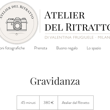
oni fotografiche
Prenota
Buono regalo
Lo spazio
Gravidanza
380
euro
45 minuti
4
380 €
Atelier del Ritratto
5