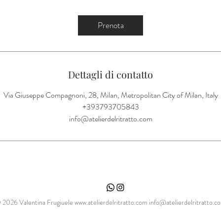
m
i
Prenota
n
u
t
i
Dettagli di contatto
Via Giuseppe Compagnoni, 28, Milan, Metropolitan City of Milan, Italy
+393793705843
info@atelierdelritratto.com
 2026 Valentina Frugiuele
www.atelierdelritratto.com
info@atelierdelritratto.c